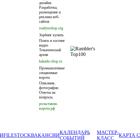
дизайна
Разработка,
размещение и
реклама веб-
сайтов
readytoshop.org
Зорбинг купить
Поиск и хостинг
видео
Тематический
архив
kakadu-shop.ru
Промышленные
секционные
ворота
Описания,
фотографии.
Ответы на
вопросы.
рольставни-
ворота.рф
КАЛЕНДАРЬ
МАСТЕР-
И
FILESTOCK
ВАКАНСИИ
КАРТА 
СОБЫТИЙ
КЛАСС