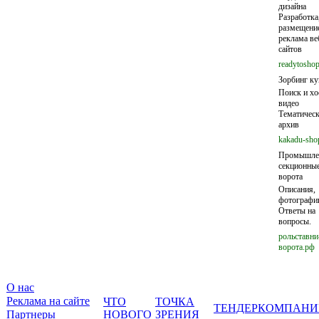
дизайна
Разработка
размещение
реклама ве
сайтов
readytoshop
Зорбинг ку
Поиск и хо
видео
Тематичес
архив
kakadu-sho
Промышле
секционны
ворота
Описания,
фотографи
Ответы на
вопросы.
рольставни
ворота.рф
О нас
Реклама на сайте
ЧТО
ТОЧКА
ТЕНДЕР
КОМПАНИ
Партнеры
НОВОГО
ЗРЕНИЯ