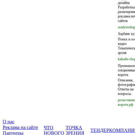
дизайна
Разработка
размещение
реклама ве
сайтов
readytoshop
Зорбинг ку
Поиск и хо
видео
Тематичес
архив
kakadu-sho
Промышле
секционны
ворота
Описания,
фотографи
Ответы на
вопросы.
рольставни
ворота.рф
О нас
Реклама на сайте
ЧТО
ТОЧКА
ТЕНДЕР
КОМПАНИ
Партнеры
НОВОГО
ЗРЕНИЯ