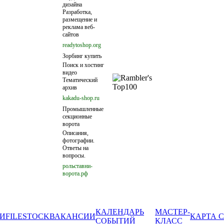
дизайна
Разработка,
размещение и
реклама веб-
сайтов
readytoshop.org
Зорбинг купить
Поиск и хостинг
видео
Тематический
архив
kakadu-shop.ru
Промышленные
секционные
ворота
Описания,
фотографии.
Ответы на
вопросы.
рольставни-
ворота.рф
КАЛЕНДАРЬ
МАСТЕР-
И
FILESTOCK
ВАКАНСИИ
КАРТА 
СОБЫТИЙ
КЛАСС