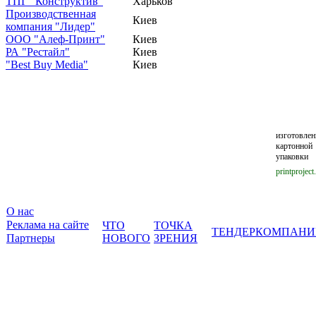
ТПГ "Конструктив"
Харьков
Производственная
Киев
компания "Лидер"
ООО "Алеф-Принт"
Киев
РА "Рестайл"
Киев
"Best Buy Media"
Киев
изготовлен
картонной
упаковки
printproject
О нас
Реклама на сайте
ЧТО
ТОЧКА
ТЕНДЕР
КОМПАНИ
Партнеры
НОВОГО
ЗРЕНИЯ