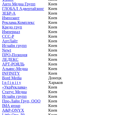
Авто Медиа Групп
Киев
ГЛОБАЛ Адвертайзинг
Киев
ЗЕБР-А
Киев
Импозант
Киев
Реклама.Комплекс
Киев
Кредо груп
Киев
Империал
Киев
CCC-P
Киев
АртЛайт
Киев
Иглайн групп
Киев
Newt
Киев
ПРО-Позиция
Киев
ЛЕДЕКС
Киев
АРТ-РОЯЛЬ
Киев
Альянс-Медиа
Киев
INFINITY
Киев
Bord Media
Донецк
I n f i n i t y
Харьков
«УкрРеклама»
Киев
Статус Медиа
Киев
Иглайн групп
Киев
Про-Лайн Груп, ООО
Киев
IMA group
Киев
A&P-ONYX
Киев
Little One, РА
Киев