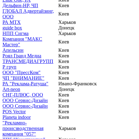
Дельфин-НР, ЧП
Киев
ГЛОБАЛ Адвертайзинг,
Киев
ООО
РА МТХ
Харьков
guide box
Донецк
НПП Сигма
Харьков
Компания "МАКС
Киев
Мастер"
Апельсин
Киев
Роял Гранд Медиа
Киев
ТРАНСМЕДИАГРУПП
Киев
Р груп
Киев
ООО "ПрессКом"
Киев
ЧП "ВНИМАНИЕ"
Киев
РА "Реклама-Ратуша"
Ивано-Франковск
Art-neon
Донецк
СНГ-ПЛЮС, ООО
Киев
ООО Сервис-Дизайн
Киев
ООО Сервис-Дизайн
Киев
POS Vector
Киев
Planeta indoor
Киев
"Рекламно-
происзводственная
Харьков
компания "057"