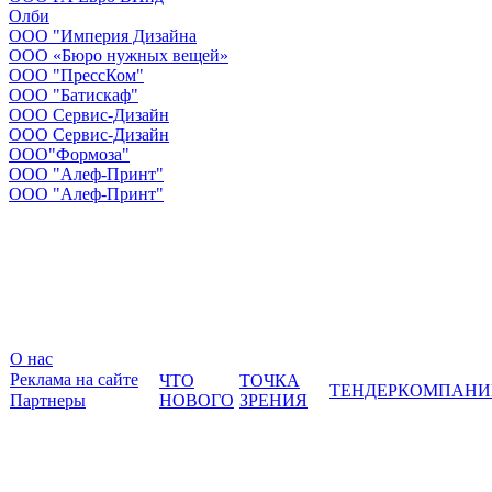
Олби
ООО "Империя Дизайна
ООО «Бюро нужных вещей»
ООО "ПрессКом"
ООО "Батискаф"
ООО Сервис-Дизайн
ООО Сервис-Дизайн
ООО"Формоза"
ООО "Алеф-Принт"
ООО "Алеф-Принт"
О нас
Реклама на сайте
ЧТО
ТОЧКА
ТЕНДЕР
КОМПАНИ
Партнеры
НОВОГО
ЗРЕНИЯ