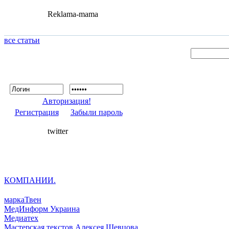
Reklama-mama
все статьи
Авторизация!
Регистрация
Забыли пароль
twitter
КОМПАНИИ.
маркаТвен
МедИнформ Украина
Медиатех
Мастерская текстов Алексея Шевцова