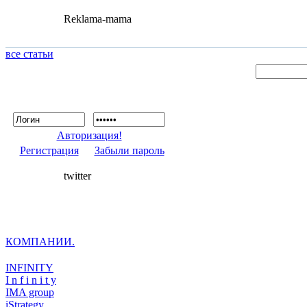
Reklama-mama
все статьи
Авторизация!
Регистрация
Забыли пароль
twitter
КОМПАНИИ.
INFINITY
I n f i n i t y
IMA group
iStrategy