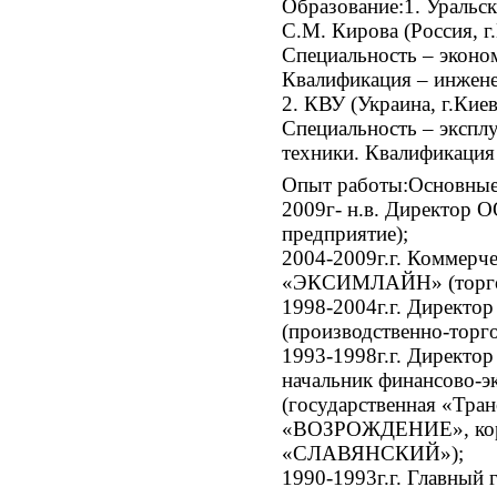
Образование:
1. Уральс
С.М. Кирова (Россия, г
Специальность – эконо
Квалификация – инжене
2. КВУ (Украина, г.Киев
Специальность – эксплу
техники. Квалификация
Опыт работы:
Основные
2009г- н.в. Директо
предприятие);
2004-2009г.г. Коммерч
«ЭКСИМЛAЙН» (торгов
1998-2004г.г. Дирек
(производственно-торго
1993-1998г.г. Директор
начальник финансово-э
(государственная «Тра
«ВОЗРОЖДЕНИЕ», кор
«СЛАВЯНСКИЙ»);
1990-1993г.г. Главный