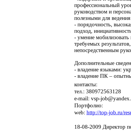
профессиональный уров
руководством и персона
полезными для ведения 
- порядочность, высок
подход, инициативность
- умение мобилизовать
требуемых результатов
непосредственным руко
Дополнительные сведе
- владение языками: ук
- владение ПК – опытны
контакты:
тел.:
380972563128
e-mail:
vsp-job@yandex.
Портфолио:
web:
http://top-job.ru/re
18-08-2009
Директор п