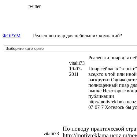
twitter
ФОРУМ
Реален ли пиар для небольших компаний?
Реален ли пиар для н
vitalii73
19-07-
Пиар сейчас в "зените
2011
все,кто в той или ино
раскрутки.Однако,хоте
полноценный пиар для
рынке.Некоторые вопр
публикации
http://motivreklama.uc
07-07-7 Хотелось бы у
По поводу практической стра
vitalii73
http://motivreklama.ucoz.ru/ne