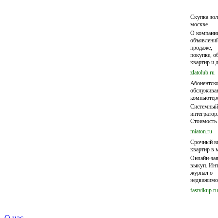
Скупка зол
москве
О компании
объявлений
продаже,
покупке, о
квартир и д
zlatolub.ru
Абонентско
обслужива
компьютер
Системный
интегратор
Стоимость 
miaton.ru
Срочный в
квартир в 
Онлайн-зая
выкуп. Инт
журнал о
недвижимо
fastvikup.ru
О нас