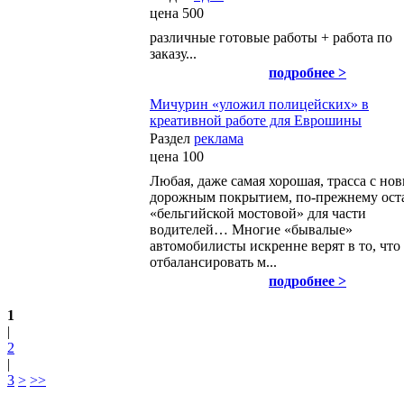
цена
500
различные готовые работы + работа по
заказу...
подробнее >
Мичурин «уложил полицейских» в
креативной работе для Еврошины
Раздел
реклама
цена
100
Любая, даже самая хорошая, трасса с но
дорожным покрытием, по-прежнему ост
«бельгийской мостовой» для части
водителей… Многие «бывалые»
автомобилисты искренне верят в то, что
отбалансировать м...
подробнее >
1
|
2
|
3
>
>>