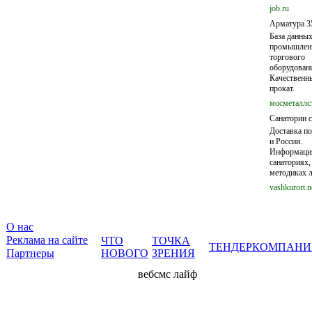
job.ru
Арматура 3
База данны
промышленн
торгового
оборудован
Качественн
прокат.
мосметаллс
Санатории с
Доставка п
и России.
Информаци
санаториях,
методиках л
vashkurort.n
О нас
Реклама на сайте
ЧТО
ТОЧКА
ТЕНДЕР
КОМПАНИ
Партнеры
НОВОГО
ЗРЕНИЯ
вебсмс лайф