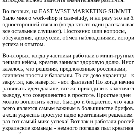
Во-первых, на EAST-WEST MARKETING SUMMIT
было много work-shop и case-study, и ни разу это не 
односторонней связью (когда кто-то один рассказывае
все остальные слушают). Постоянно шли вопросы,
обсуждения, дискуссии, обмен наблюдениями, истор
успеха и опытом.
Во-вторых, когда участники работали в мини-группах
решали кейсы, креатив занимал здоровую долю. Иног
казалось, что решения, предложенные россиянами,
слишком просты и банальны. То ли дело украинцы - к
закрутят, как навертят - вот фантазия! Но когда начин
развивать идеи дальше, все же приходили к классиче
выводу, что совершенство в простоте. Простые идеи
можно воплотить легко, быстро и бюджетно, что чащ
всего является самым важным в большинстве брифов.
а если украсить простую идею креативным решением 
раз тот самый микс успеха! Вот так и работали росси
украинские команды - немного погашая пыл креатива