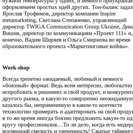
нужной температуры у одних, и немного приукрашая
оформлением простых идей других. Тон-баланс зада
Ярослав Трофимов, директор компании Inspire
metamarketing, Светлана Степаненко, управляющий
директор TWIGA Communication Group Ukraine, Дин
Вишня, директор по коммуникациям «Проект 111» и,
конечно, Вадим Ширяев и Ольга Смирнова во время
образовательного проекта «Маркетинговые войны».
Work-shop
Всегда трепетно ожидаемый, любимый и немного
«боязный» формат. Ведь всем интересно, любопытно
испробовать в решениях и свой продукт, и конкурента
другого рынка, и какую-то совершенно неожиданную
казалось бы, неприменимую в каком-то контексте
технологию примерить и адаптировать на свой проду
в то же время иногда боязно предложить какую-то ид
кругу профессионалов....То ли дело, когда есть модер
вселяющий смелость и уверенность! Сжатые тайминг