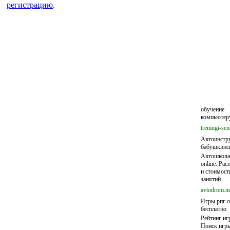
регистрацию
.
обучение
компьютер
treningi-sem
Автоинстр
бабушкинс
Автошкола
online. Рас
и стоимост
занятий.
avtodrom.ne
Игры рпг о
бесплатно
Рейтинг иг
Поиск игр