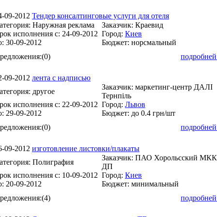
4-09-2012
Тендер консалтинговые услуги для отеля
атегория:
Наружная реклама
Заказчик:
Краевид
рок исполнения с:
24-09-2012
Город:
Киев
о:
30-09-2012
Бюджет:
норсмальный
редложения:
(0)
подробней
2-09-2012
лента с надписью
Заказчик:
маркетинг-центр ДАЛІ
атегория:
другое
Тернпіль
рок исполнения с:
22-09-2012
Город:
Львов
о:
29-09-2012
Бюджет:
до 0.4 грн/шт
редложения:
(0)
подробней
6-09-2012
изготовление листовки/плакаты
Заказчик:
ПАО Хорольсский МКК
атегория:
Полиграфия
ДП
рок исполнения с:
10-09-2012
Город:
Киев
о:
20-09-2012
Бюджет:
минимальный
редложения:
(4)
подробней