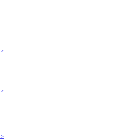
 >
 >
 >