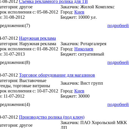
1-08-2012
Съемка рекламного ролика для ТВ
атегория:
другое
Заказчик:
Жилой Комплекс
рок исполнения с:
05-08-2012
Город:
Киев
о:
31-08-2012
Бюджет:
10000 у.е.
редложения:
(7)
подробней
4-07-2012
Наружная реклама
атегория:
Наружная реклама
Заказчик:
Ротаргалерея
рок исполнения с:
01-08-2012
Город:
Николаев
о:
31-07-2013
Бюджет:
ситуативный
редложения:
(8)
подробней
0-07-2012
Торговое оборудование для магазинов
атегория:
Выставочные
Заказчик:
Вист групп
тенды, торговые витрины
рок исполнения с:
10-07-2012
Город:
Киев
о:
11-07-2012
Бюджет:
30000
редложения:
(4)
подробней
9-07-2012
Производство ролика (под ключ)
Заказчик:
ПАО Хорольский МКК
атегория:
другое
ДП