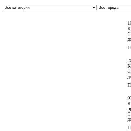
1
К
С
д
П
2
К
С
д
П
0
К
п
С
д
П