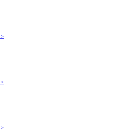
 >
 >
 >