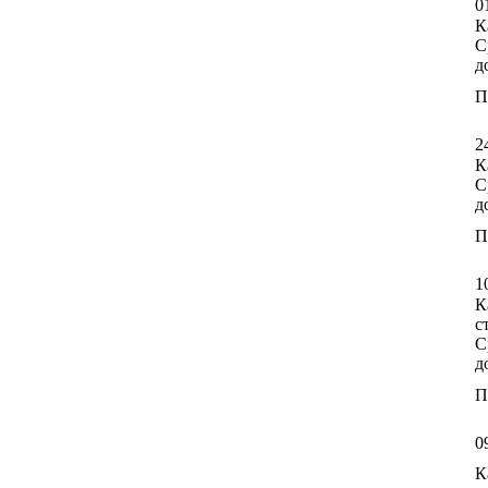
0
К
С
д
П
2
К
С
д
П
1
К
с
С
д
П
0
К