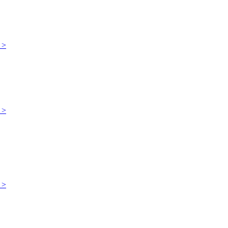
 >
 >
 >