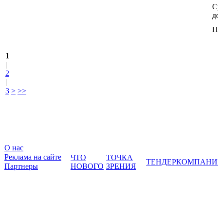
С
д
П
1
|
2
|
3
>
>>
О нас
Реклама на сайте
ЧТО
ТОЧКА
ТЕНДЕР
КОМПАНИ
Партнеры
НОВОГО
ЗРЕНИЯ