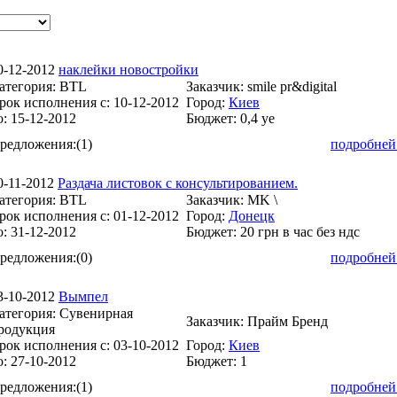
0-12-2012
наклейки новостройки
атегория:
BTL
Заказчик:
smile pr&digital
рок исполнения с:
10-12-2012
Город:
Киев
о:
15-12-2012
Бюджет:
0,4 уе
редложения:
(1)
подробней
0-11-2012
Раздача листовок с консультированием.
атегория:
BTL
Заказчик:
MK \
рок исполнения с:
01-12-2012
Город:
Донецк
о:
31-12-2012
Бюджет:
20 грн в час без ндс
редложения:
(0)
подробней
3-10-2012
Вымпел
атегория:
Сувенирная
Заказчик:
Прайм Бренд
родукция
рок исполнения с:
03-10-2012
Город:
Киев
о:
27-10-2012
Бюджет:
1
редложения:
(1)
подробней