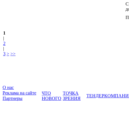
С
д
П
1
|
2
|
3
>
>>
О нас
Реклама на сайте
ЧТО
ТОЧКА
ТЕНДЕР
КОМПАНИ
Партнеры
НОВОГО
ЗРЕНИЯ