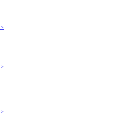
 >
 >
 >