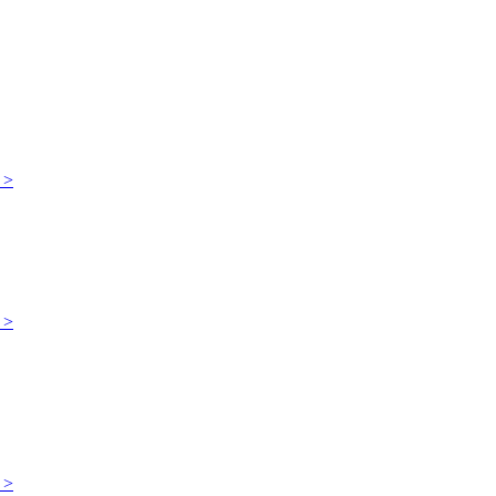
 >
 >
 >