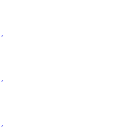
 >
 >
 >