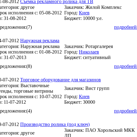
1-08-2012
Съемка рекламного ролика для ТВ
атегория:
другое
Заказчик:
Жилой Комплекс
рок исполнения с:
05-08-2012
Город:
Киев
о:
31-08-2012
Бюджет:
10000 у.е.
редложения:
(7)
подробней
4-07-2012
Наружная реклама
атегория:
Наружная реклама
Заказчик:
Ротаргалерея
рок исполнения с:
01-08-2012
Город:
Николаев
о:
31-07-2013
Бюджет:
ситуативный
редложения:
(8)
подробней
0-07-2012
Торговое оборудование для магазинов
атегория:
Выставочные
Заказчик:
Вист групп
тенды, торговые витрины
рок исполнения с:
10-07-2012
Город:
Киев
о:
11-07-2012
Бюджет:
30000
редложения:
(4)
подробней
9-07-2012
Производство ролика (под ключ)
Заказчик:
ПАО Хорольский МКК
атегория:
другое
ДП