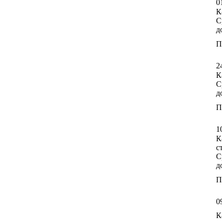
0
К
С
д
П
2
К
С
д
П
1
К
с
С
д
П
0
К