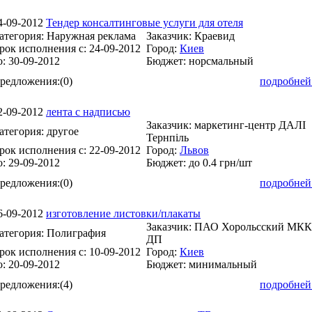
4-09-2012
Тендер консалтинговые услуги для отеля
атегория:
Наружная реклама
Заказчик:
Краевид
рок исполнения с:
24-09-2012
Город:
Киев
о:
30-09-2012
Бюджет:
норсмальный
редложения:
(0)
подробней
2-09-2012
лента с надписью
Заказчик:
маркетинг-центр ДАЛІ
атегория:
другое
Тернпіль
рок исполнения с:
22-09-2012
Город:
Львов
о:
29-09-2012
Бюджет:
до 0.4 грн/шт
редложения:
(0)
подробней
6-09-2012
изготовление листовки/плакаты
Заказчик:
ПАО Хорольсский МКК
атегория:
Полиграфия
ДП
рок исполнения с:
10-09-2012
Город:
Киев
о:
20-09-2012
Бюджет:
минимальный
редложения:
(4)
подробней