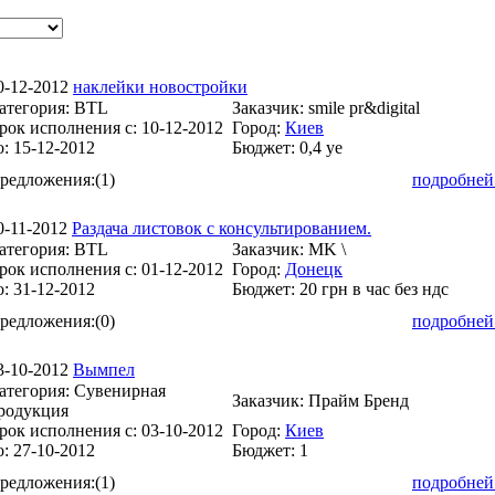
0-12-2012
наклейки новостройки
атегория:
BTL
Заказчик:
smile pr&digital
рок исполнения с:
10-12-2012
Город:
Киев
о:
15-12-2012
Бюджет:
0,4 уе
редложения:
(1)
подробней
0-11-2012
Раздача листовок с консультированием.
атегория:
BTL
Заказчик:
MK \
рок исполнения с:
01-12-2012
Город:
Донецк
о:
31-12-2012
Бюджет:
20 грн в час без ндс
редложения:
(0)
подробней
3-10-2012
Вымпел
атегория:
Сувенирная
Заказчик:
Прайм Бренд
родукция
рок исполнения с:
03-10-2012
Город:
Киев
о:
27-10-2012
Бюджет:
1
редложения:
(1)
подробней