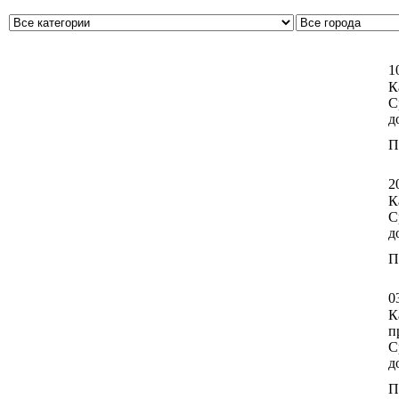
1
К
С
д
П
2
К
С
д
П
0
К
п
С
д
П